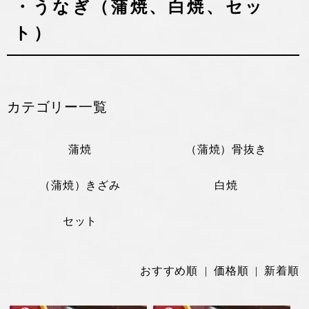
・うなぎ（蒲焼、白焼、セッ
ト）
カテゴリー一覧
蒲焼
（蒲焼）骨抜き
（蒲焼）きざみ
白焼
セット
おすすめ順 |
価格順
|
新着順